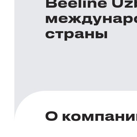
Beeline U
междунар
страны
О компани