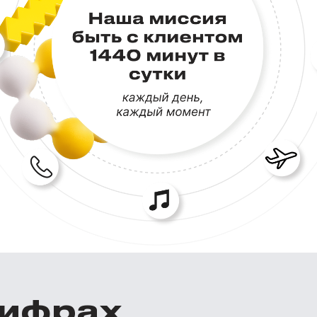
цифрах