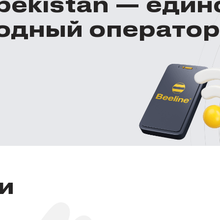
zbekistan — еди
одный оператор
и