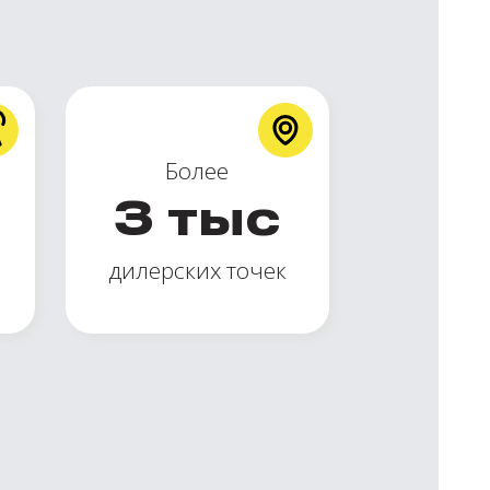
Более
3
тыс
дилерских точек